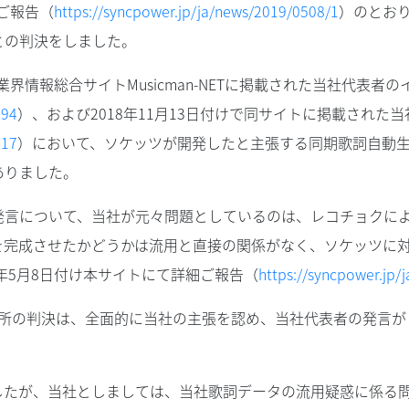
細ご報告（
https://syncpower.jp/ja/news/2019/0508/1
）のとおり
との判決をしました。
業界情報総合サイトMusicman-NETに掲載された当社代表者
294
）、および2018年11月13日付けで同サイトに掲載された
317
）において、ソケッツが開発したと主張する同期歌詞自動
ありました。
発言について、当社が元々問題としているのは、レコチョクに
を完成させたかどうかは流用と直接の関係がなく、ソケッツに
年5月8日付け本サイトにて詳細ご報告（
https://syncpower.jp/
方裁判所の判決は、全面的に当社の主張を認め、当社代表者の発言
したが、当社としましては、当社歌詞データの流用疑惑に係る