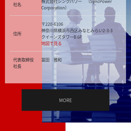
株式会社シンクパワー （SyncPower
社名
Corporation）
〒220-6106
神奈川県横浜市西区みなとみらい2-3-3
住所
クイーンズタワーB 6F
地図で見る
代表取締役
冨田 雅和
社長
MORE