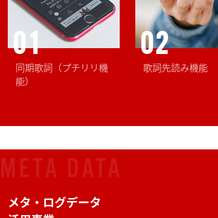
01
02
同期歌詞（プチリリ機
歌詞先読み機能
能）
META DATA
メタ・ログデータ