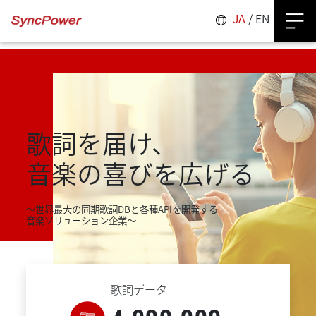
JA
/
EN
歌詞を届け、
音楽の喜びを広げる
～世界最大の同期歌詞DBと各種APIを開発する
音楽ソリューション企業～
歌詞データ