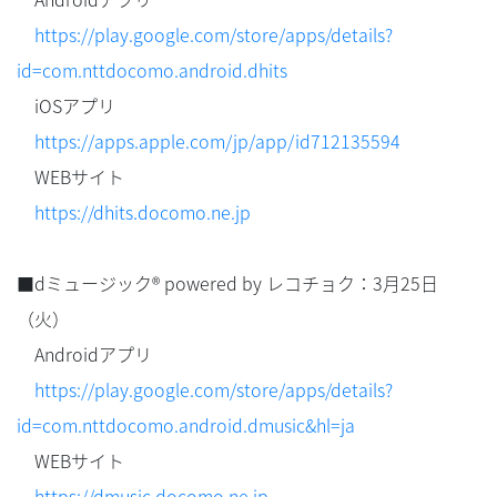
https://play.google.com/store/apps/details?
id=com.nttdocomo.android.dhits
iOSアプリ
https://apps.apple.com/jp/app/id712135594
WEBサイト
https://dhits.docomo.ne.jp
■dミュージック® powered by レコチョク：3月25日
（火）
Androidアプリ
https://play.google.com/store/apps/details?
id=com.nttdocomo.android.dmusic&hl=ja
WEBサイト
https://dmusic.docomo.ne.jp